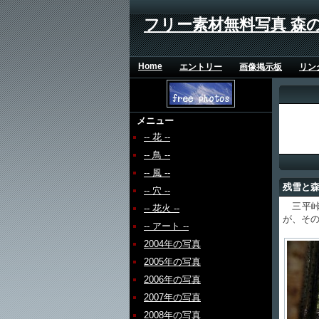
フリー素材無料写真 森
Home
エントリー
画像掲示板
リン
メニュー
-- 花 --
-- 鳥 --
-- 風 --
残雪と
-- 穴 --
三平峠
-- 花火 --
が、そ
-- アート --
2004年の写真
2005年の写真
2006年の写真
2007年の写真
2008年の写真