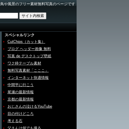
野鳥や風景のフリー素材無料写真のページです
スペシャルリンク
CutChips（カット集）
ブログ ヘッダー画像 無料
写真 de デスクトップ壁紙
ワク枠テーブル素材
無料写真素材「こここ」
インターネット快適情報
中間平に行こう
尾瀬の最新情報
京都の最新情報
おじさんの泣けるYouTube
目の付けどころ
考える石
父さんは何でも撮る