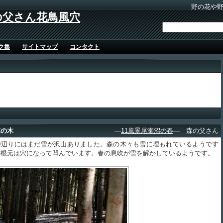
野の花や
の父さん花鳥風穴
ク集
サイトマップ
コンタクト
森の木
―
11風景尾瀬沼の春
― 森の父さん
辺りにはまだ雪が沢山ありました。森の木々も雪に埋もれているようです
の根元は穴になって凹んでいます。春の息吹が雪を解かしているようです。