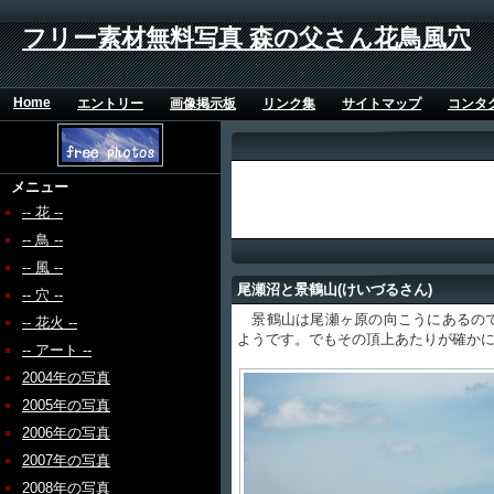
フリー素材無料写真 森の父さん花鳥風穴
Home
エントリー
画像掲示板
リンク集
サイトマップ
コンタ
メニュー
-- 花 --
-- 鳥 --
-- 風 --
尾瀬沼と景鶴山(けいづるさん)
-- 穴 --
景鶴山は尾瀬ヶ原の向こうにあるので
-- 花火 --
ようです。でもその頂上あたりが確か
-- アート --
2004年の写真
2005年の写真
2006年の写真
2007年の写真
2008年の写真