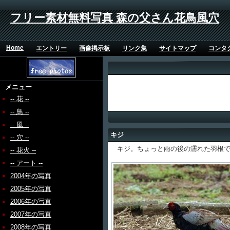
フリー素材無料写真 森の父さん花鳥風穴
Home
エントリー
画像掲示板
リンク集
サイトマップ
コンタ
メニュー
-- 花 --
-- 鳥 --
-- 風 --
キジ
-- 穴 --
キジ。ちょっと雨の後の濡れた羽根で
-- 花火 --
-- アート --
2004年の写真
2005年の写真
2006年の写真
2007年の写真
2008年の写真