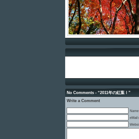
No Comments - “2011年の紅葉Ⅰ”
Write a Comment
Name 
eMail 
Websi