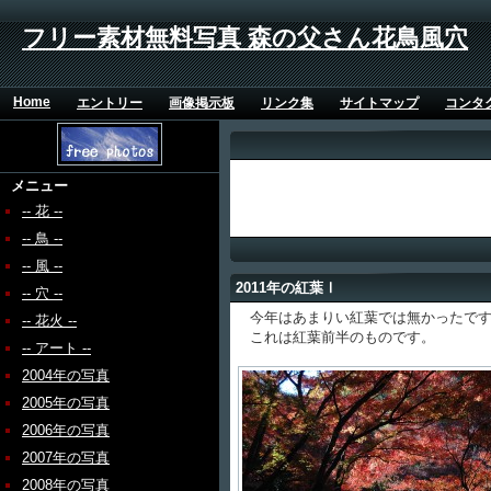
フリー素材無料写真 森の父さん花鳥風穴
Home
エントリー
画像掲示板
リンク集
サイトマップ
コンタ
メニュー
-- 花 --
-- 鳥 --
-- 風 --
2011年の紅葉Ⅰ
-- 穴 --
今年はあまりい紅葉では無かったです
-- 花火 --
これは紅葉前半のものです。
-- アート --
2004年の写真
2005年の写真
2006年の写真
2007年の写真
2008年の写真