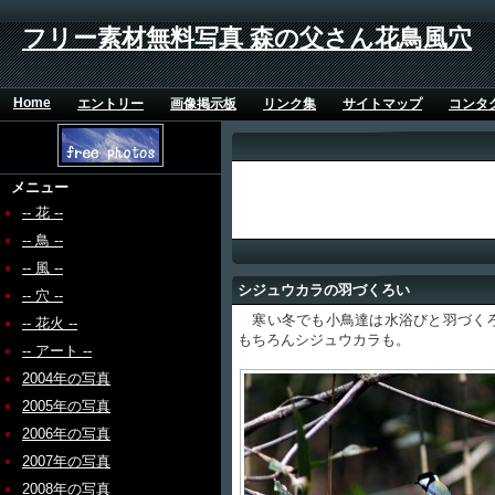
フリー素材無料写真 森の父さん花鳥風穴
Home
エントリー
画像掲示板
リンク集
サイトマップ
コンタ
メニュー
-- 花 --
-- 鳥 --
-- 風 --
シジュウカラの羽づくろい
-- 穴 --
寒い冬でも小鳥達は水浴びと羽づくろ
-- 花火 --
もちろんシジュウカラも。
-- アート --
2004年の写真
2005年の写真
2006年の写真
2007年の写真
2008年の写真