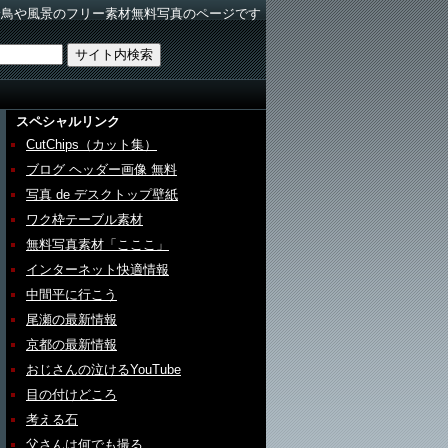
野鳥や風景のフリー素材無料写真のページです
スペシャルリンク
CutChips（カット集）
ブログ ヘッダー画像 無料
写真 de デスクトップ壁紙
ワク枠テーブル素材
無料写真素材「こここ」
インターネット快適情報
中間平に行こう
尾瀬の最新情報
京都の最新情報
おじさんの泣けるYouTube
目の付けどころ
考える石
父さんは何でも撮る