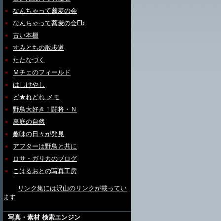
なんちゃって蕎麦の会
なんちゃって蕎麦の会Fb
古い本棚
すみとちの散歩道
たたなづく
Ｍチェのフィールド
はしけやし
ど★れどれ メモ
野鳥大好き！闘将・Ｎ
裏庭の自然
趣味の日々が発見
アフターは野鳥と共に
ロサ・ガリカのブログ
こはるおとの写真工房
リンク集には沢山のリンクが載ってい
ます
写真・素材 検索エンジン