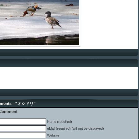
ments - “オシドリ”
 Comment
Name (required)
eMail (required) (will not be displayed)
Website