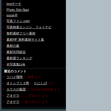
imgサーチ
Photo Site Navi
sozai-R
写真ファン.com
写真検索エンジン フォトナビ
無料素材フリー素材
素材HP 無料素材サイト集
素材の森
素材共同組合
素材屋ランキング
＠写真集Link
最近のコメント
ツバメ飛翔
に
諸星
より
オトシブミ３態
に
たにしげ
より
カラスの集団
に
Tomoki Nishida
より
アオゲラ
に
こはるおと
より
アオゲラ
に
森の父さん
より