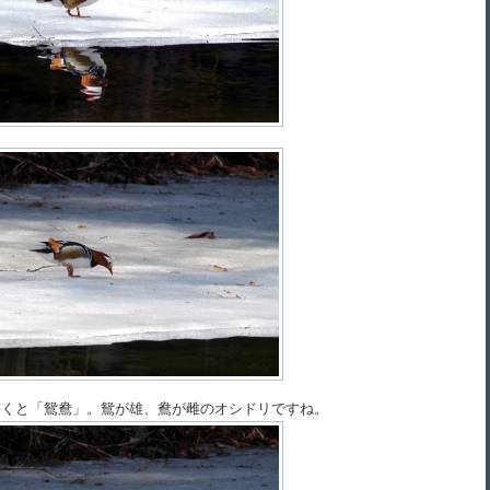
書くと「鴛鴦」。鴛が雄、鴦が雌のオシドリですね。