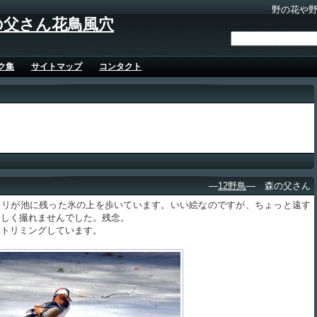
野の花や
の父さん花鳥風穴
ク集
サイトマップ
コンタクト
リ
―
12野鳥
― 森の父さん
リが池に残った氷の上を歩いています。いい絵なのですが、ちょっと遠す
味しく撮れませんでした。残念。
トリミングしています。