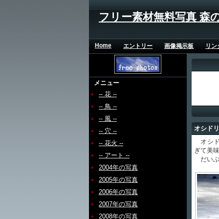
フリー素材無料写真 森
Home
エントリー
画像掲示板
リン
メニュー
-- 花 --
-- 鳥 --
-- 風 --
オシド
-- 穴 --
オシド
-- 花火 --
ぎて美
-- アート --
だいぶ
2004年の写真
2005年の写真
2006年の写真
2007年の写真
2008年の写真