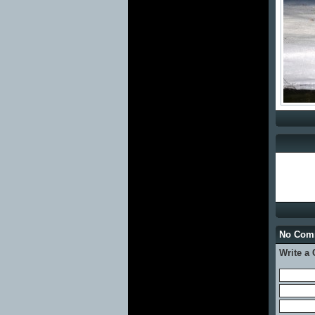
No Com
Write a