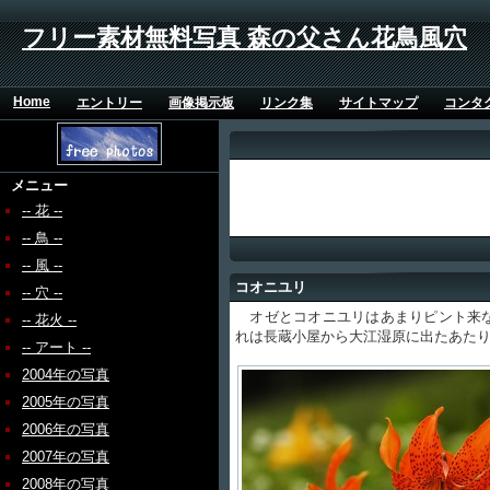
フリー素材無料写真 森の父さん花鳥風穴
Home
エントリー
画像掲示板
リンク集
サイトマップ
コンタ
メニュー
-- 花 --
-- 鳥 --
-- 風 --
コオニユリ
-- 穴 --
オゼとコオニユリはあまりピント来な
-- 花火 --
れは長蔵小屋から大江湿原に出たあた
-- アート --
2004年の写真
2005年の写真
2006年の写真
2007年の写真
2008年の写真