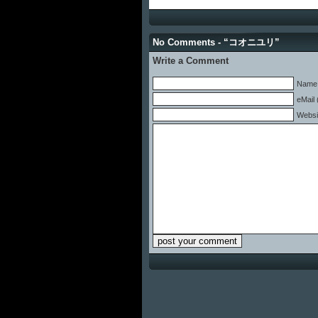
No Comments - “コオニユリ”
Write a Comment
Name 
eMail 
Websi