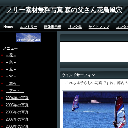
フリー素材無料写真 森の父さん花鳥風穴
Home
エントリー
画像掲示板
リンク集
サイトマップ
コンタ
メニュー
-- 花 --
-- 鳥 --
-- 風 --
ウインドサーフィン
-- 穴 --
これも逗子らしい写真ですね。湾内の
-- 花火 --
-- アート --
2004年の写真
2005年の写真
2006年の写真
2007年の写真
2008年の写真