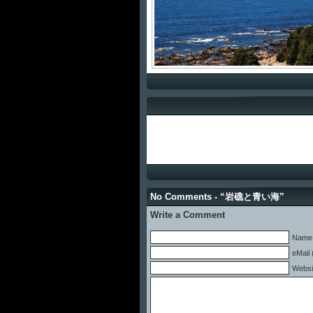
No Comments - “岩礁と青い海”
Write a Comment
Name 
eMail 
Websi