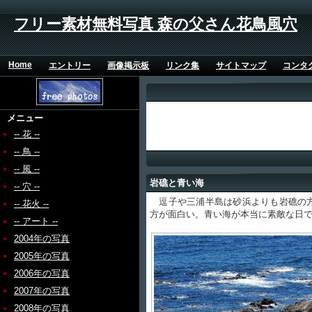
フリー素材無料写真 森の父さん花鳥風穴
Home
エントリー
画像掲示板
リンク集
サイトマップ
コンタ
メニュー
-- 花 --
-- 鳥 --
-- 風 --
岩礁と青い海
-- 穴 --
逗子や三浦半島は砂浜よりも岩礁の方
-- 花火 --
方が面白い。青い海が本当に素敵な日
-- アート --
2004年の写真
2005年の写真
2006年の写真
2007年の写真
2008年の写真