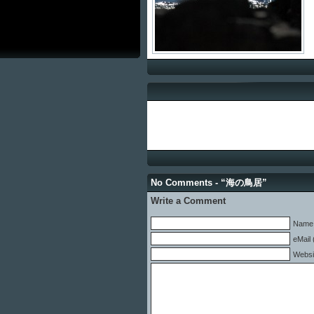
No Comments - “海の鳥居”
Write a Comment
Name 
eMail 
Websi