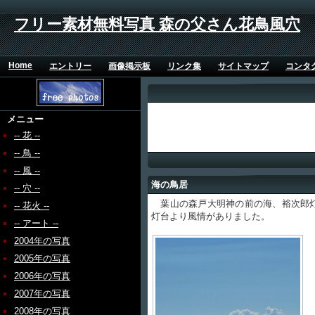
フリー素材無料写真 森の父さん花鳥風穴
Home
エントリー
画像掲示板
リンク集
サイトマップ
コンタ
メニュー
-- 花 --
-- 鳥 --
-- 風 --
海の鳥居
-- 穴 --
葉山の森戸大明神の前の海、裕次郎灯
-- 花火 --
灯台より風情がありました。
-- アート --
2004年の写真
2005年の写真
2006年の写真
2007年の写真
2008年の写真