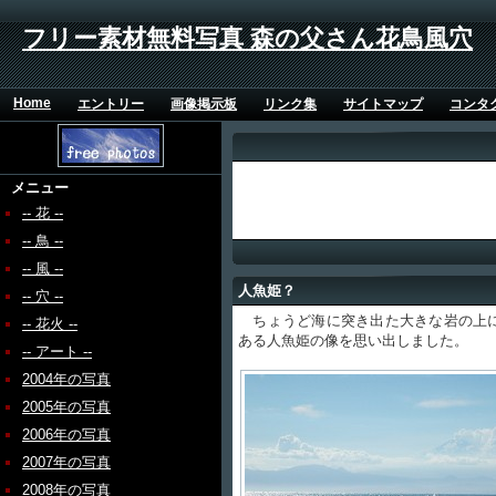
フリー素材無料写真 森の父さん花鳥風穴
Home
エントリー
画像掲示板
リンク集
サイトマップ
コンタ
メニュー
-- 花 --
-- 鳥 --
-- 風 --
人魚姫？
-- 穴 --
ちょうど海に突き出た大きな岩の上に
-- 花火 --
ある人魚姫の像を思い出しました。
-- アート --
2004年の写真
2005年の写真
2006年の写真
2007年の写真
2008年の写真