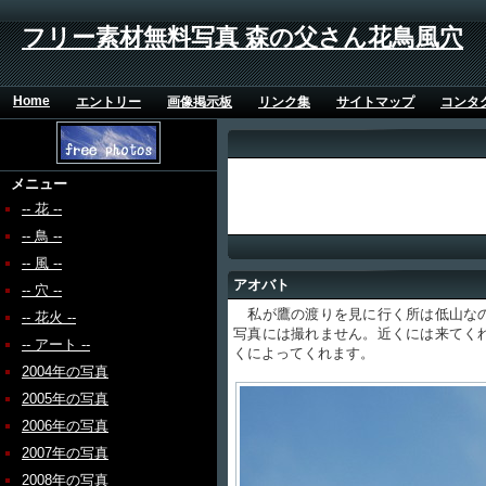
フリー素材無料写真 森の父さん花鳥風穴
Home
エントリー
画像掲示板
リンク集
サイトマップ
コンタ
メニュー
-- 花 --
-- 鳥 --
-- 風 --
アオバト
-- 穴 --
私が鷹の渡りを見に行く所は低山なの
-- 花火 --
写真には撮れません。近くには来てく
-- アート --
くによってくれます。
2004年の写真
2005年の写真
2006年の写真
2007年の写真
2008年の写真