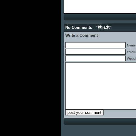
No Comments - “枯れ木”
Write a Comment
Name 
eMail 
Websi