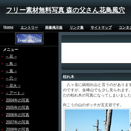
フリー素材無料写真 森の父さん花鳥風穴
Home
エントリー
画像掲示板
リンク集
サイトマップ
コンタ
メニュー
-- 花 --
-- 鳥 --
-- 風 --
枯れ木
-- 穴 --
八ヶ岳に縞枯れ山と言うのがあります
-- 花火 --
のですが、金峰山でも少し見られます
-- アート --
だの枯れ木の写真になってしまいまし
2004年の写真
向こうの山のポッチが五丈岩です。
2005年の写真
2006年の写真
2007年の写真
2008年の写真