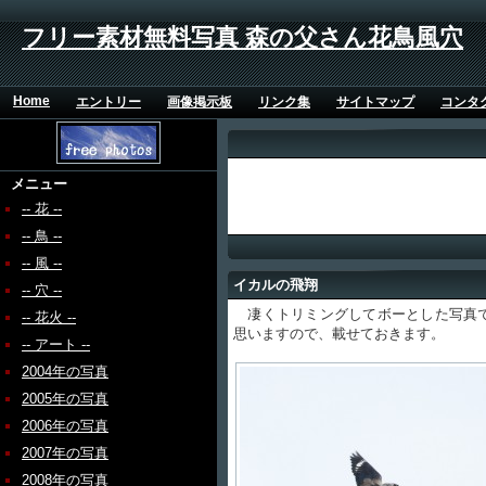
フリー素材無料写真 森の父さん花鳥風穴
Home
エントリー
画像掲示板
リンク集
サイトマップ
コンタ
メニュー
-- 花 --
-- 鳥 --
-- 風 --
イカルの飛翔
-- 穴 --
凄くトリミングしてボーとした写真で
-- 花火 --
思いますので、載せておきます。
-- アート --
2004年の写真
2005年の写真
2006年の写真
2007年の写真
2008年の写真