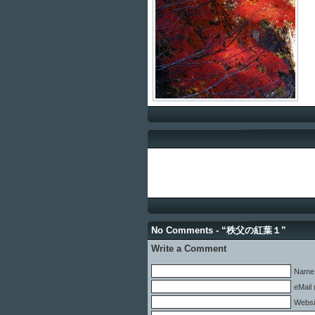
No Comments - “秩父の紅葉１”
Write a Comment
Name 
eMail 
Websi