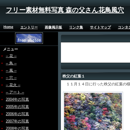
フリー素材無料写真 森の父さん花鳥風穴
Home
エントリー
画像掲示板
リンク集
サイトマップ
コンタ
メニュー
-- 花 --
-- 鳥 --
-- 風 --
秩父の紅葉１
-- 穴 --
１１月１４日に行った秩父の紅葉の様
-- 花火 --
-- アート --
2004年の写真
2005年の写真
2006年の写真
2007年の写真
2008年の写真