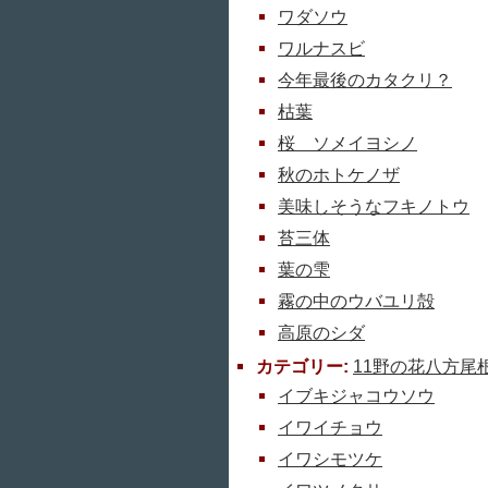
ワダソウ
ワルナスビ
今年最後のカタクリ？
枯葉
桜 ソメイヨシノ
秋のホトケノザ
美味しそうなフキノトウ
苔三体
葉の雫
霧の中のウバユリ殻
高原のシダ
カテゴリー:
11野の花八方尾
イブキジャコウソウ
イワイチョウ
イワシモツケ