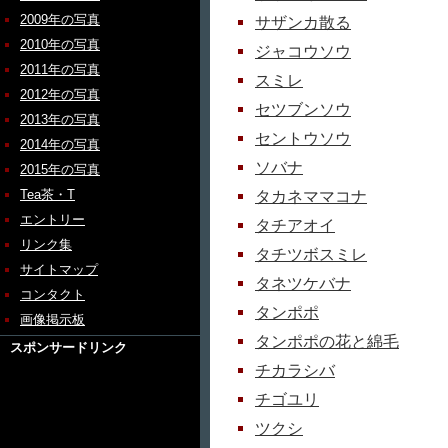
2009年の写真
サザンカ散る
2010年の写真
ジャコウソウ
2011年の写真
スミレ
2012年の写真
セツブンソウ
2013年の写真
セントウソウ
2014年の写真
ソバナ
2015年の写真
Tea茶・T
タカネママコナ
エントリー
タチアオイ
リンク集
タチツボスミレ
サイトマップ
タネツケバナ
コンタクト
タンポポ
画像掲示板
タンポポの花と綿毛
スポンサードリンク
チカラシバ
チゴユリ
ツクシ