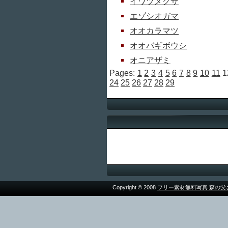
イワツメクサ
エゾシオガマ
オオカラマツ
オオバギボウシ
オニアザミ
Pages:
1
2
3
4
5
6
7
8
9
10
11
1
24
25
26
27
28
29
Copyright © 2008
フリー素材無料写真 森の父