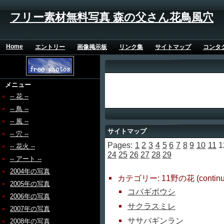
フリー素材無料写真 森の父さん花鳥風穴
Home
エントリー
画像掲示板
リンク集
サイトマップ
コンタ
メニュー
-- 花 --
-- 鳥 --
-- 風 --
サイトマップ
-- 穴 --
Pages:
1
2
3
4
5
6
7
8
9
10
11
1
-- 花火 --
24
25
26
27
28
29
-- アート --
投稿
2004年の写真
カテゴリー: 11野の花 (continu
2005年の写真
コバギボウシ
2006年の写真
サクラスミレ
2007年の写真
ササバギンラン
2008年の写真