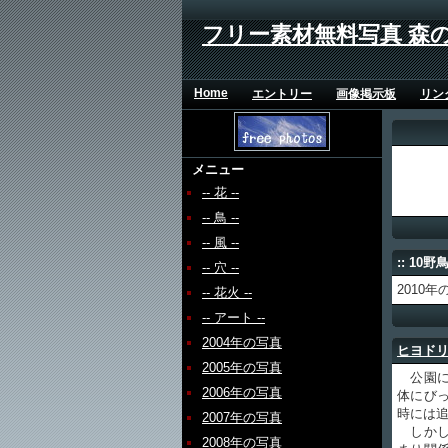
フリー素材無料写真 森
Home
エントリー
画像掲示板
リン
メニュー
-- 花 --
-- 鳥 --
-- 風 --
:: 10野
-- 穴 --
2010
-- 花火 --
-- アート --
2004年の写真
ヒヨド
2005年の写真
公園に
2006年の写真
体にび
時には
2007年の写真
しかし
2008年の写真