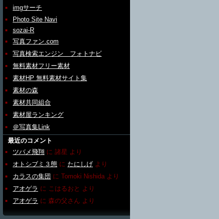
imgサーチ
Photo Site Navi
sozai-R
写真ファン.com
写真検索エンジン フォトナビ
無料素材フリー素材
素材HP 無料素材サイト集
素材の森
素材共同組合
素材屋ランキング
＠写真集Link
最近のコメント
ツバメ飛翔
に
諸星
より
オトシブミ３態
に
たにしげ
より
カラスの集団
に
Tomoki Nishida
より
アオゲラ
に
こはるおと
より
アオゲラ
に
森の父さん
より