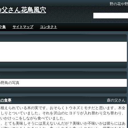
野の花や
の父さん花鳥風穴
ク集
サイトマップ
コンタクト
鳥
年の野鳥の写真
リの食事
森の父さん
植えられている木の実です。おそらくトウネズミモチだと思います。木全
っしりとついていました。それを沢山のヒヨドリが入れ替わり立ち替わり、
追いかけっこをしながら食べていました。
、とても美味しそうには見えないんだが？美味いか不味いかは彼らにはあ