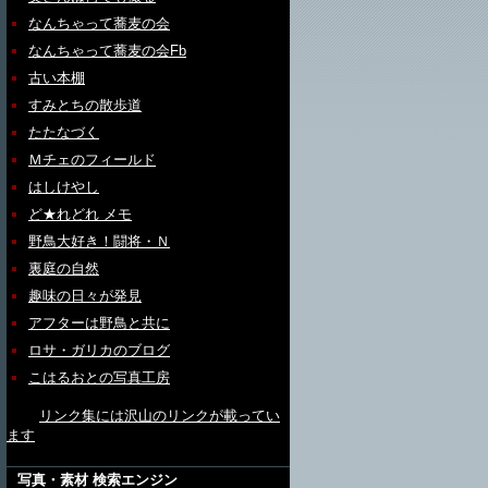
なんちゃって蕎麦の会
なんちゃって蕎麦の会Fb
古い本棚
すみとちの散歩道
たたなづく
Ｍチェのフィールド
はしけやし
ど★れどれ メモ
野鳥大好き！闘将・Ｎ
裏庭の自然
趣味の日々が発見
アフターは野鳥と共に
ロサ・ガリカのブログ
こはるおとの写真工房
リンク集には沢山のリンクが載ってい
ます
写真・素材 検索エンジン