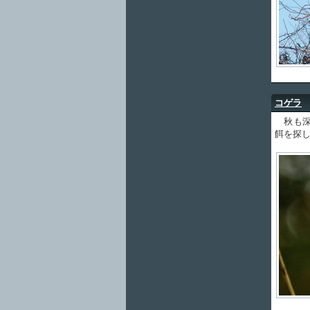
コゲラ
秋も深
餌を探