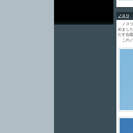
ノスリ
ノスリ
めまし
だす合
このノ