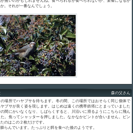
係が無いのかもしれませんね。食べられるか食べられないか、栄養になるか
いか。それが一番なんでしょう。
サ
森の父さん
の場所でハヤブサを待ちます。冬の間、この場所ではおそらく同じ個体で
ハヤブサが良く姿を現します。はじめは遠くの携帯鉄塔にとまっていました
時の間にかいなくなり、しばらくすると、川沿いに滑るようにこちらに飛ん
した。焦ってシャッターを押しました。なかなかピントが合いません。ピン
ったのはこの２枚だけです。
膨らんでいます。たっぷりと餌を食べた後のようです。