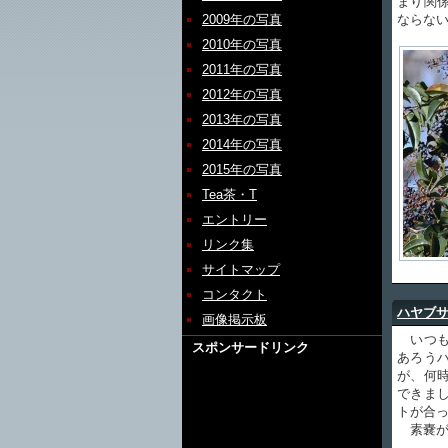
まり関
2009年の写真
ならな
2010年の写真
2011年の写真
2012年の写真
2013年の写真
2014年の写真
2015年の写真
Tea茶・T
エントリー
リンク集
サイトマップ
コンタクト
ハヤブ
画像掲示板
いつも
スポンサードリンク
あろう
が、何
できま
トが合
素嚢が