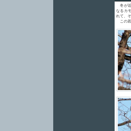
冬が近
なるカ
れて、
この若