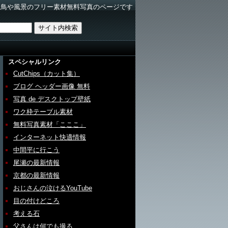
野鳥や風景のフリー素材無料写真のページです
スペシャルリンク
CutChips（カット集）
ブログ ヘッダー画像 無料
写真 de デスクトップ壁紙
ワク枠テーブル素材
無料写真素材「こここ」
インターネット快適情報
中間平に行こう
尾瀬の最新情報
京都の最新情報
おじさんの泣けるYouTube
目の付けどころ
考える石
父さんは何でも撮る