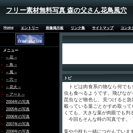
フリー素材無料写真 森の父さん花鳥風穴
Home
エントリー
画像掲示板
リンク集
サイトマップ
コンタ
メニュー
-- 花 --
-- 鳥 --
-- 風 --
トビ
-- 穴 --
トビは肉食系の物なら何でも
-- 花火 --
虫も食べるようです。飛びなが
-- アート --
昆虫など物色し、見つけると急
2004年の写真
載っている葉ごとかすめ取って
2005年の写真
くても、大きな葉が肉眼でも判
2006年の写真
今回もそんな時の写真です。
2007年の写真
葉や小枝も一緒につかんでいま
2008年の写真