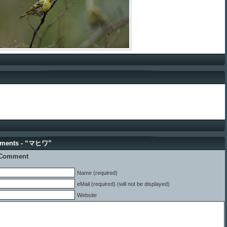
ments - “マヒワ”
 Comment
Name (required)
eMail (required) (will not be displayed)
Website