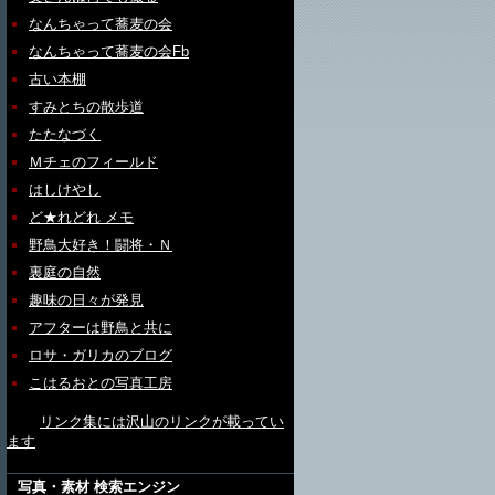
なんちゃって蕎麦の会
なんちゃって蕎麦の会Fb
古い本棚
すみとちの散歩道
たたなづく
Ｍチェのフィールド
はしけやし
ど★れどれ メモ
野鳥大好き！闘将・Ｎ
裏庭の自然
趣味の日々が発見
アフターは野鳥と共に
ロサ・ガリカのブログ
こはるおとの写真工房
リンク集には沢山のリンクが載ってい
ます
写真・素材 検索エンジン