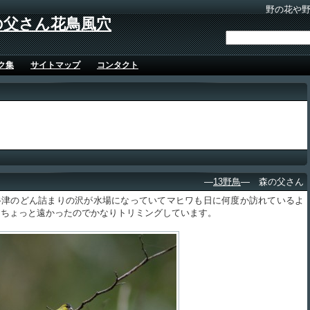
野の花や
の父さん花鳥風穴
ク集
サイトマップ
コンタクト
―
13野鳥
― 森の父さん
津のどん詰まりの沢が水場になっていてマヒワも日に何度か訪れているよ
。ちょっと遠かったのでかなりトリミングしています。