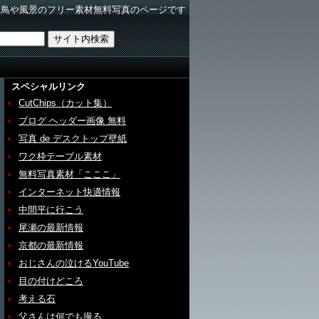
野鳥や風景のフリー素材無料写真のページです
スペシャルリンク
CutChips（カット集）
ブログ ヘッダー画像 無料
写真 de デスクトップ壁紙
ワク枠テーブル素材
無料写真素材「こここ」
インターネット快適情報
中間平に行こう
尾瀬の最新情報
京都の最新情報
おじさんの泣けるYouTube
目の付けどころ
考える石
父さんは何でも撮る