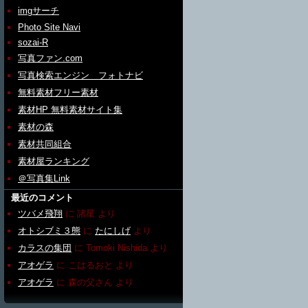
imgサーチ
Photo Site Navi
sozai-R
写真ファン.com
写真検索エンジン フォトナビ
無料素材フリー素材
素材HP 無料素材サイト集
素材の森
素材共同組合
素材屋ランキング
＠写真集Link
最近のコメント
ツバメ飛翔
に
諸星
より
オトシブミ３態
に
たにしげ
より
カラスの集団
に
Tomoki Nishida
より
アオゲラ
に
こはるおと
より
アオゲラ
に
森の父さん
より