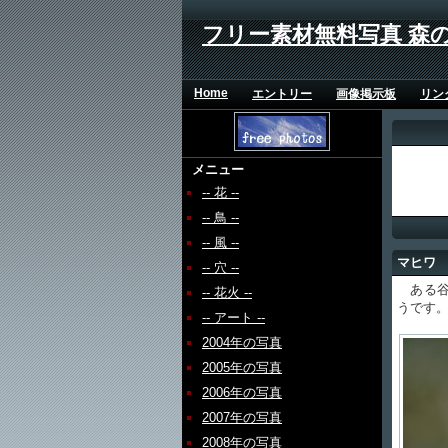
フリー素材無料写真 森
Home
エントリー
画像掲示板
リン
メニュー
-- 花 --
-- 鳥 --
-- 風 --
マヒワ
-- 穴 --
ある谷
-- 花火 --
うです
-- アート --
2004年の写真
2005年の写真
2006年の写真
2007年の写真
2008年の写真