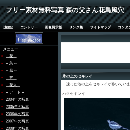
フリー素材無料写真 森の父さん花鳥風穴
Home
エントリー
画像掲示板
リンク集
サイトマップ
コンタ
メニュー
-- 花 --
-- 鳥 --
-- 風 --
氷の上のセキレイ
-- 穴 --
凍った池の上をセキレイが歩いていま
-- 花火 --
-- アート --
ハクセキレイ
2004年の写真
2005年の写真
2006年の写真
2007年の写真
2008年の写真