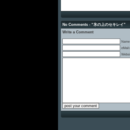
No Comments - “氷の上のセキレイ”
Write a Comment
Name 
eMail 
Websi