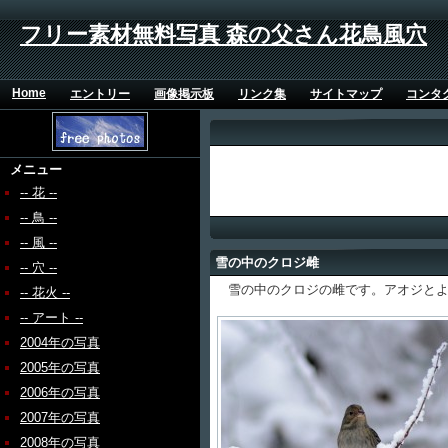
フリー素材無料写真 森の父さん花鳥風穴
Home
エントリー
画像掲示板
リンク集
サイトマップ
コンタ
メニュー
-- 花 --
-- 鳥 --
-- 風 --
雪の中のクロジ雌
-- 穴 --
雪の中のクロジの雌です。アオジとよ
-- 花火 --
-- アート --
2004年の写真
2005年の写真
2006年の写真
2007年の写真
2008年の写真