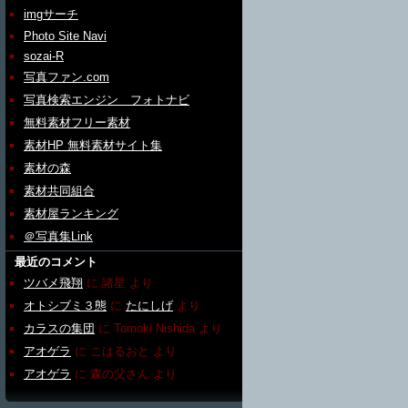
imgサーチ
Photo Site Navi
sozai-R
写真ファン.com
写真検索エンジン フォトナビ
無料素材フリー素材
素材HP 無料素材サイト集
素材の森
素材共同組合
素材屋ランキング
＠写真集Link
最近のコメント
ツバメ飛翔
に
諸星
より
オトシブミ３態
に
たにしげ
より
カラスの集団
に
Tomoki Nishida
より
アオゲラ
に
こはるおと
より
アオゲラ
に
森の父さん
より