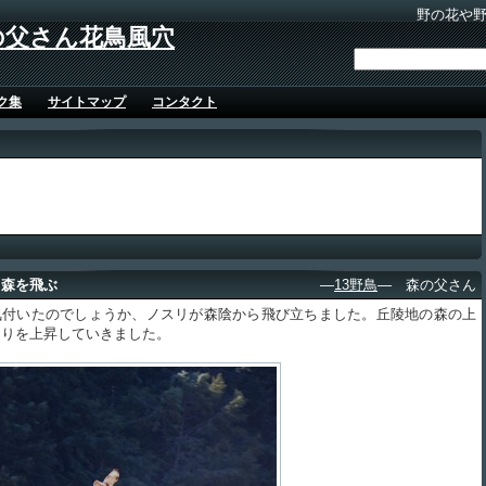
野の花や
の父さん花鳥風穴
ク集
サイトマップ
コンタクト
、森を飛ぶ
―
13野鳥
― 森の父さん
付いたのでしょうか、ノスリが森陰から飛び立ちました。丘陵地の森の上
くりを上昇していきました。