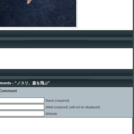
mments - “ノスリ、森を飛ぶ”
 Comment
Name (required)
eMail (required) (will not be displayed)
Website