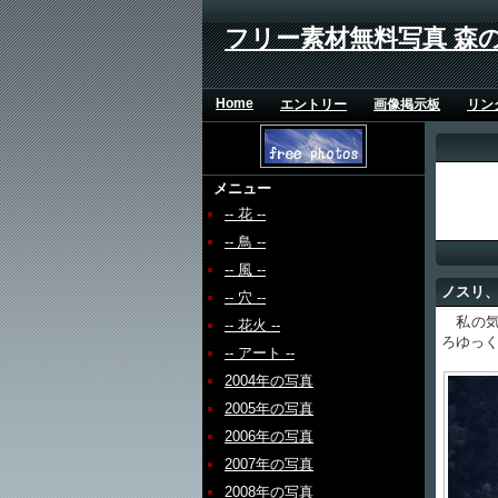
フリー素材無料写真 森
Home
エントリー
画像掲示板
リン
メニュー
-- 花 --
-- 鳥 --
-- 風 --
ノスリ
-- 穴 --
私の気
-- 花火 --
ろゆっ
-- アート --
2004年の写真
2005年の写真
2006年の写真
2007年の写真
2008年の写真