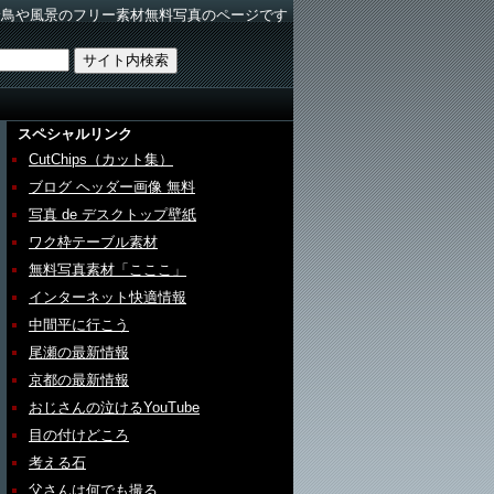
野鳥や風景のフリー素材無料写真のページです
スペシャルリンク
CutChips（カット集）
ブログ ヘッダー画像 無料
写真 de デスクトップ壁紙
ワク枠テーブル素材
無料写真素材「こここ」
インターネット快適情報
中間平に行こう
尾瀬の最新情報
京都の最新情報
おじさんの泣けるYouTube
目の付けどころ
考える石
父さんは何でも撮る