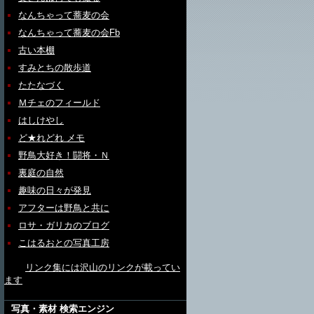
なんちゃって蕎麦の会
なんちゃって蕎麦の会Fb
古い本棚
すみとちの散歩道
たたなづく
Ｍチェのフィールド
はしけやし
ど★れどれ メモ
野鳥大好き！闘将・Ｎ
裏庭の自然
趣味の日々が発見
アフターは野鳥と共に
ロサ・ガリカのブログ
こはるおとの写真工房
リンク集には沢山のリンクが載ってい
ます
写真・素材 検索エンジン