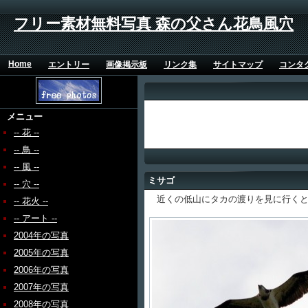
フリー素材無料写真 森の父さん花鳥風穴
Home
エントリー
画像掲示板
リンク集
サイトマップ
コンタ
メニュー
-- 花 --
-- 鳥 --
-- 風 --
ミサゴ
-- 穴 --
近くの低山にタカの渡りを見に行くと
-- 花火 --
-- アート --
2004年の写真
2005年の写真
2006年の写真
2007年の写真
2008年の写真