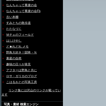
なんちゃって蕎麦の会
なんちゃって蕎麦の会Fb
古い本棚
すみとちの散歩道
たたなづく
Ｍチェのフィールド
はしけやし
ど★れどれ メモ
野鳥大好き！闘将・Ｎ
裏庭の自然
趣味の日々が発見
アフターは野鳥と共に
ロサ・ガリカのブログ
こはるおとの写真工房
リンク集には沢山のリンクが載ってい
ます
写真・素材 検索エンジン