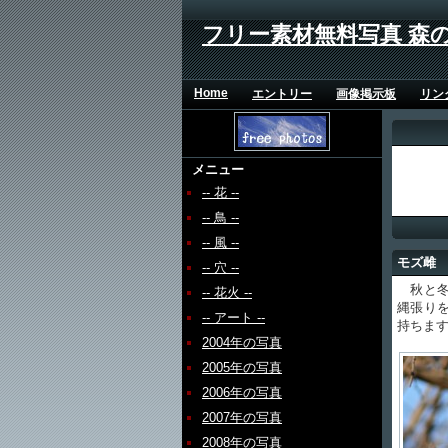
フリー素材無料写真 森
Home
エントリー
画像掲示板
リン
メニュー
-- 花 --
-- 鳥 --
-- 風 --
モズ雌
-- 穴 --
秋と冬
-- 花火 --
縄張り
-- アート --
持ちま
2004年の写真
2005年の写真
2006年の写真
2007年の写真
2008年の写真