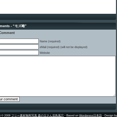
ments - “モズ雌”
 Comment
Name (required)
eMail (required) (will not be displayed)
Website
t © 2008
フリー素材無料写真 森の父さん花鳥風穴
- Based on
Wordpress日本語
- Design b