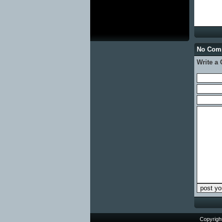
No Com
Write a
Copyrigh