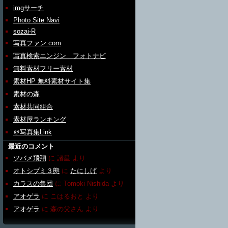
imgサーチ
Photo Site Navi
sozai-R
写真ファン.com
写真検索エンジン フォトナビ
無料素材フリー素材
素材HP 無料素材サイト集
素材の森
素材共同組合
素材屋ランキング
＠写真集Link
最近のコメント
ツバメ飛翔
に
諸星
より
オトシブミ３態
に
たにしげ
より
カラスの集団
に
Tomoki Nishida
より
アオゲラ
に
こはるおと
より
アオゲラ
に
森の父さん
より