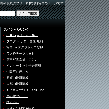
野鳥や風景のフリー素材無料写真のページです
スペシャルリンク
CutChips（カット集）
ブログ ヘッダー画像 無料
写真 de デスクトップ壁紙
ワク枠テーブル素材
無料写真素材「こここ」
インターネット快適情報
中間平に行こう
尾瀬の最新情報
京都の最新情報
おじさんの泣けるYouTube
目の付けどころ
考える石
父さんは何でも撮る