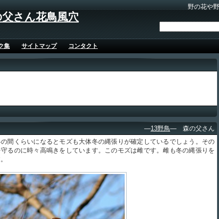
野の花や
の父さん花鳥風穴
ク集
サイトマップ
コンタクト
―
13野鳥
― 森の父さん
の間くらいになるとモズも大体冬の縄張りが確定しているでしょう。その
を守るのに時々高鳴きをしています。このモズは雌です。雌も冬の縄張りを
す。