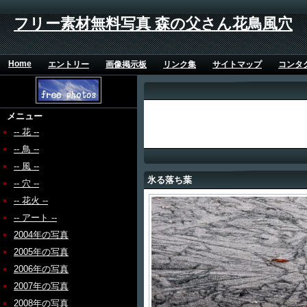
フリー素材無料写真 森の父さん花鳥風穴
Home
エントリー
画像掲示板
リンク集
サイトマップ
コンタ
メニュー
-- 花 --
-- 鳥 --
-- 風 --
氷る落ち葉
-- 穴 --
-- 花火 --
-- アート --
2004年の写真
2005年の写真
2006年の写真
2007年の写真
2008年の写真