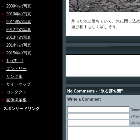
2009年の写真
2010年の写真
氷った池に落ちていて、氷に閉じ込め
2011年の写真
遊び相手もなく寂しそう。
2012年の写真
2013年の写真
2014年の写真
2015年の写真
Tea茶・T
エントリー
リンク集
サイトマップ
No Comments - “氷る落ち葉”
コンタクト
Write a Comment
画像掲示板
スポンサードリンク
Name 
eMail 
Websi