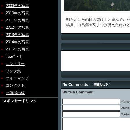
2009年の写真
2010年の写真
明らかにその日の雲は山と遊んでい
2011年の写真
結局、白馬鑓ガ岳までは見えたけれど
2012年の写真
2013年の写真
2014年の写真
2015年の写真
Tea茶・T
エントリー
リンク集
サイトマップ
No Comments - “雲戯れる”
コンタクト
Write a Comment
画像掲示板
スポンサードリンク
Name 
eMail 
Websi