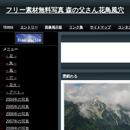
フリー素材無料写真 森の父さん花鳥風穴
Home
エントリー
画像掲示板
リンク集
サイトマップ
コンタ
メニュー
-- 花 --
-- 鳥 --
-- 風 --
雲戯れる
-- 穴 --
-- 花火 --
-- アート --
2004年の写真
2005年の写真
2006年の写真
2007年の写真
2008年の写真