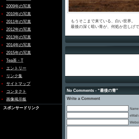
2009年の写真
2010年の写真
もうそこまで来ている、白い世界。
2011年の写真
最後の深く暗い青が、何処か悲しげで
2012年の写真
2013年の写真
2014年の写真
2015年の写真
Tea茶・T
エントリー
リンク集
サイトマップ
No Comments - “最後の青”
コンタクト
Write a Comment
画像掲示板
スポンサードリンク
Name 
eMail 
Websi