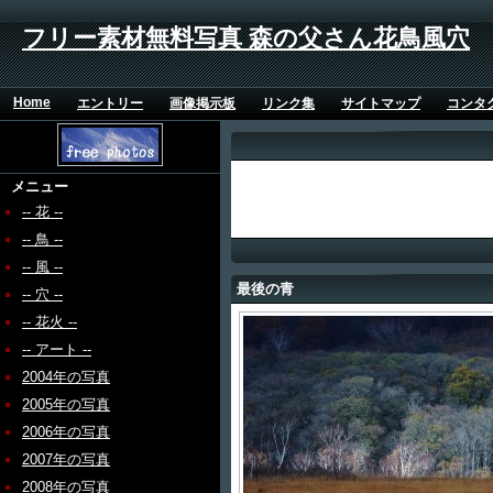
フリー素材無料写真 森の父さん花鳥風穴
Home
エントリー
画像掲示板
リンク集
サイトマップ
コンタ
メニュー
-- 花 --
-- 鳥 --
-- 風 --
最後の青
-- 穴 --
-- 花火 --
-- アート --
2004年の写真
2005年の写真
2006年の写真
2007年の写真
2008年の写真