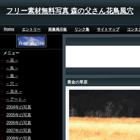
フリー素材無料写真 森の父さん花鳥風穴
Home
エントリー
画像掲示板
リンク集
サイトマップ
コンタ
メニュー
-- 花 --
-- 鳥 --
-- 風 --
黄金の草原
-- 穴 --
-- 花火 --
-- アート --
2004年の写真
2005年の写真
2006年の写真
2007年の写真
2008年の写真