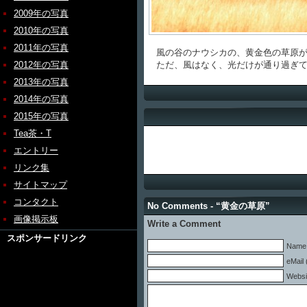
2009年の写真
2010年の写真
2011年の写真
風の谷のナウシカの、黄金色の草原が
2012年の写真
ただ、風はなく、光だけが通り過ぎて
2013年の写真
2014年の写真
2015年の写真
Tea茶・T
エントリー
リンク集
サイトマップ
コンタクト
No Comments - “黄金の草原”
画像掲示板
Write a Comment
スポンサードリンク
Name 
eMail 
Websi