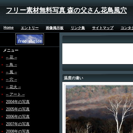
フリー素材無料写真 森の父さん花鳥風穴
Home
エントリー
画像掲示板
リンク集
サイトマップ
コンタ
メニュー
-- 花 --
-- 鳥 --
-- 風 --
温度の違い
-- 穴 --
-- 花火 --
-- アート --
2004年の写真
2005年の写真
2006年の写真
2007年の写真
2008年の写真