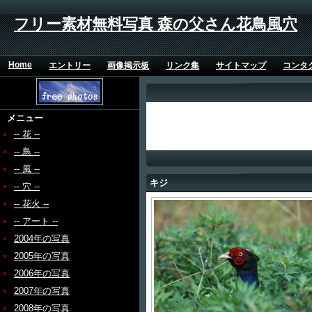
フリー素材無料写真 森の父さん花鳥風穴
Home
エントリー
画像掲示板
リンク集
サイトマップ
コンタ
メニュー
-- 花 --
-- 鳥 --
-- 風 --
キジ
-- 穴 --
-- 花火 --
-- アート --
2004年の写真
2005年の写真
2006年の写真
2007年の写真
2008年の写真