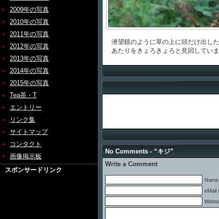
2009年の写真
2010年の写真
2011年の写真
潜望鏡のように草の上に頭だけ出した
2012年の写真
あたりをきょろきょろと見回していま
2013年の写真
2014年の写真
2015年の写真
Tea茶・T
エントリー
リンク集
サイトマップ
コンタクト
No Comments - “キジ”
画像掲示板
Write a Comment
スポンサードリンク
Name 
eMail 
Websi