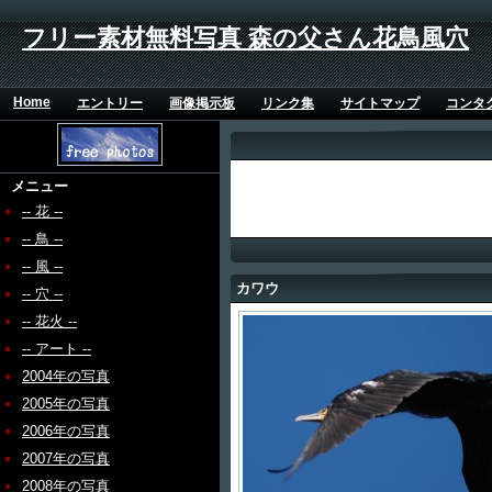
フリー素材無料写真 森の父さん花鳥風穴
Home
エントリー
画像掲示板
リンク集
サイトマップ
コンタ
メニュー
-- 花 --
-- 鳥 --
-- 風 --
カワウ
-- 穴 --
-- 花火 --
-- アート --
2004年の写真
2005年の写真
2006年の写真
2007年の写真
2008年の写真