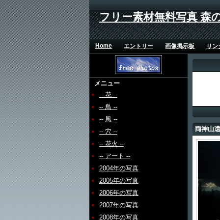
フリー素材無料写真 森
Home
エントリー
画像掲示板
リン
メニュー
-- 花 --
-- 鳥 --
-- 風 --
両神山
-- 穴 --
-- 花火 --
-- アート --
2004年の写真
2005年の写真
2006年の写真
2007年の写真
2008年の写真