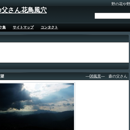
野の花や
の父さん花鳥風穴
ク集
サイトマップ
コンタクト
遠望
―
08風景
― 森の父さん