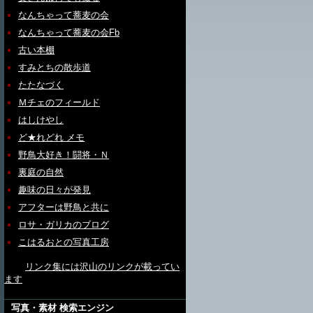
なんちゃって蕎麦の会
なんちゃって蕎麦の会Fb
古い本棚
すみとちの散歩道
たたなづく
Ｍチェのフィールド
はしけやし
ど★れどれ メモ
野鳥大好き！闘将・Ｎ
裏庭の自然
趣味の日々が発見
アフターは野鳥と共に
ロサ・ガリカのブログ
こはるおとの写真工房
リンク集には沢山のリンクが載ってい
ます
写真・素材 検索エンジン