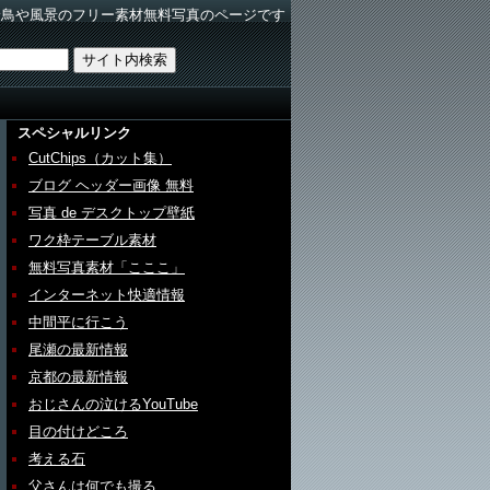
野鳥や風景のフリー素材無料写真のページです
スペシャルリンク
CutChips（カット集）
ブログ ヘッダー画像 無料
写真 de デスクトップ壁紙
ワク枠テーブル素材
無料写真素材「こここ」
インターネット快適情報
中間平に行こう
尾瀬の最新情報
京都の最新情報
おじさんの泣けるYouTube
目の付けどころ
考える石
父さんは何でも撮る