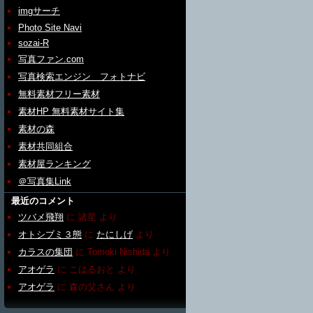
imgサーチ
Photo Site Navi
sozai-R
写真ファン.com
写真検索エンジン フォトナビ
無料素材フリー素材
素材HP 無料素材サイト集
素材の森
素材共同組合
素材屋ランキング
＠写真集Link
最近のコメント
ツバメ飛翔
に
諸星
より
オトシブミ３態
に
たにしげ
より
カラスの集団
に
Tomoki Nishida
より
アオゲラ
に
こはるおと
より
アオゲラ
に
森の父さん
より