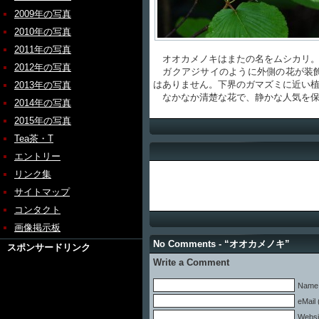
2009年の写真
2010年の写真
2011年の写真
オオカメノキはまたの名をムシカリ
2012年の写真
ガクアジサイのように外側の花が装飾
はありません。下界のガマズミに近い
2013年の写真
なかなか清楚な花で、静かな人気を保
2014年の写真
2015年の写真
Tea茶・T
エントリー
リンク集
サイトマップ
コンタクト
画像掲示板
No Comments - “オオカメノキ”
スポンサードリンク
Write a Comment
Name 
eMail 
Websi