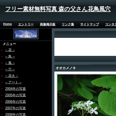
フリー素材無料写真 森の父さん花鳥風穴
Home
エントリー
画像掲示板
リンク集
サイトマップ
コンタ
メニュー
-- 花 --
-- 鳥 --
-- 風 --
オオカメノキ
-- 穴 --
-- 花火 --
-- アート --
2004年の写真
2005年の写真
2006年の写真
2007年の写真
2008年の写真