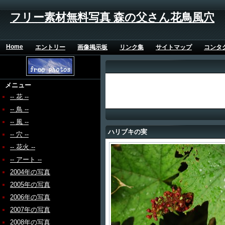
フリー素材無料写真 森の父さん花鳥風穴
Home
エントリー
画像掲示板
リンク集
サイトマップ
コンタ
メニュー
-- 花 --
-- 鳥 --
-- 風 --
ハリブキの実
-- 穴 --
-- 花火 --
-- アート --
2004年の写真
2005年の写真
2006年の写真
2007年の写真
2008年の写真