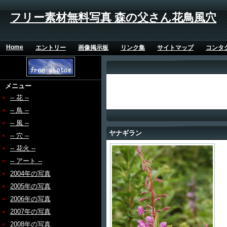
フリー素材無料写真 森の父さん花鳥風穴
Home
エントリー
画像掲示板
リンク集
サイトマップ
コンタ
メニュー
-- 花 --
-- 鳥 --
-- 風 --
ヤナギラン
-- 穴 --
-- 花火 --
-- アート --
2004年の写真
2005年の写真
2006年の写真
2007年の写真
2008年の写真