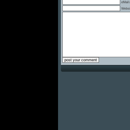
eMail 
Websi