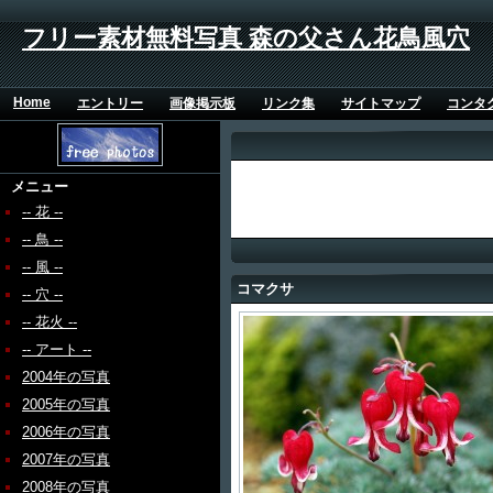
フリー素材無料写真 森の父さん花鳥風穴
Home
エントリー
画像掲示板
リンク集
サイトマップ
コンタ
メニュー
-- 花 --
-- 鳥 --
-- 風 --
コマクサ
-- 穴 --
-- 花火 --
-- アート --
2004年の写真
2005年の写真
2006年の写真
2007年の写真
2008年の写真