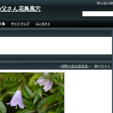
野の花や
の父さん花鳥風穴
ク集
サイトマップ
コンタクト
―
09野の花志賀高原
― 森の父さん