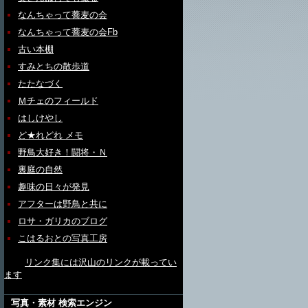
なんちゃって蕎麦の会
なんちゃって蕎麦の会Fb
古い本棚
すみとちの散歩道
たたなづく
Ｍチェのフィールド
はしけやし
ど★れどれ メモ
野鳥大好き！闘将・Ｎ
裏庭の自然
趣味の日々が発見
アフターは野鳥と共に
ロサ・ガリカのブログ
こはるおとの写真工房
リンク集には沢山のリンクが載ってい
ます
写真・素材 検索エンジン