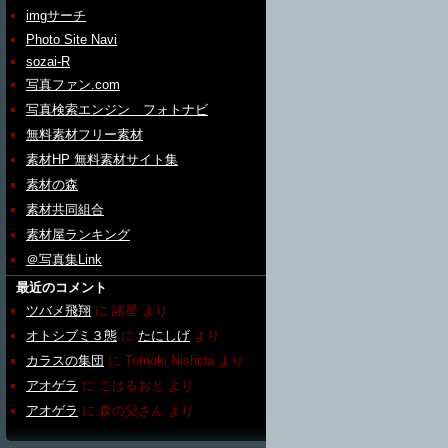
imgサーチ
Photo Site Navi
sozai-R
写真ファン.com
写真検索エンジン フォトナビ
無料素材フリー素材
素材HP 無料素材サイト集
素材の森
素材共同組合
素材屋ランキング
＠写真集Link
最近のコメント
ツバメ飛翔
に
諸星
より
オトシブミ３態
に
たにしげ
より
カラスの集団
に
Tomoki Nishida
より
アオゲラ
に
こはるおと
より
アオゲラ
に
森の父さん
より