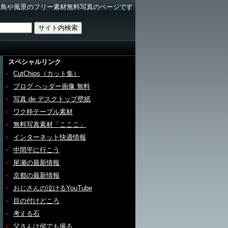
野鳥や風景のフリー素材無料写真のページです
スペシャルリンク
CutChips（カット集）
ブログ ヘッダー画像 無料
写真 de デスクトップ壁紙
ワク枠テーブル素材
無料写真素材「こここ」
インターネット快適情報
中間平に行こう
尾瀬の最新情報
京都の最新情報
おじさんの泣けるYouTube
目の付けどころ
考える石
父さんは何でも撮る