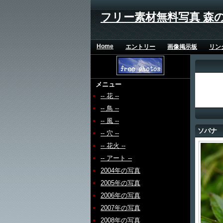
フリー素材無料写真 森
Home
エントリー
画像掲示板
リン
メニュー
-- 花 --
-- 鳥 --
-- 風 --
ソバナ
-- 穴 --
-- 花火 --
-- アート --
2004年の写真
2005年の写真
2006年の写真
2007年の写真
2008年の写真