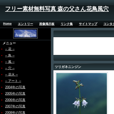
フリー素材無料写真 森の父さん花鳥風穴
Home
エントリー
画像掲示板
リンク集
サイトマップ
コンタ
メニュー
-- 花 --
-- 鳥 --
-- 風 --
ツリガネニンジン
-- 穴 --
-- 花火 --
-- アート --
2004年の写真
2005年の写真
2006年の写真
2007年の写真
2008年の写真