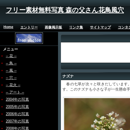
フリー素材無料写真 森の父さん花鳥風穴
Home
エントリー
画像掲示板
リンク集
サイトマップ
コンタ
メニュー
-- 花 --
-- 鳥 --
-- 風 --
ナズナ
-- 穴 --
春の七草が次々と咲きだしています。
-- 花火 --
す。このナズナも小さな子が一生懸命
-- アート --
2004年の写真
2005年の写真
2006年の写真
2007年の写真
2008年の写真