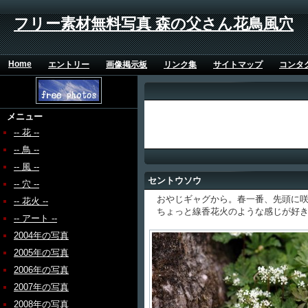
フリー素材無料写真 森の父さん花鳥風穴
Home
エントリー
画像掲示板
リンク集
サイトマップ
コンタ
メニュー
-- 花 --
-- 鳥 --
-- 風 --
セントウソウ
-- 穴 --
おやじギャグから。春一番、先頭に咲
-- 花火 --
ちょっと線香花火のような感じが好き
-- アート --
2004年の写真
2005年の写真
2006年の写真
2007年の写真
2008年の写真