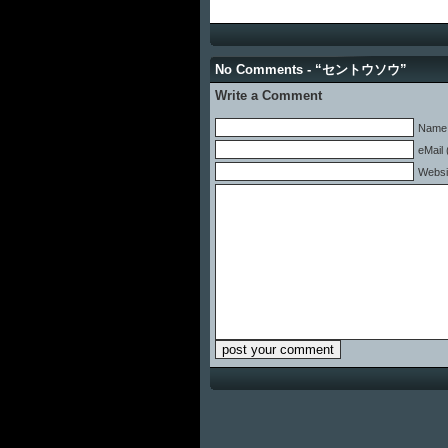
No Comments - “セントウソウ”
Write a Comment
Name 
eMail 
Websi