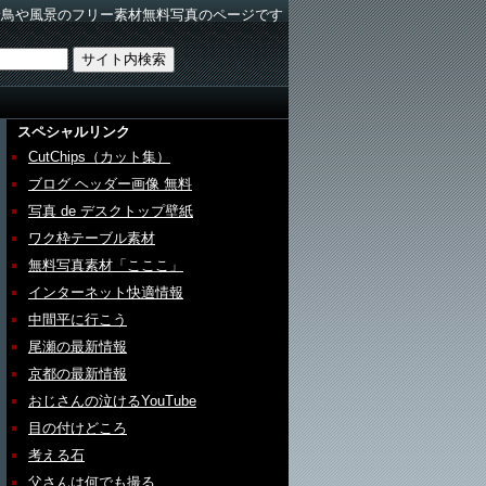
野鳥や風景のフリー素材無料写真のページです
スペシャルリンク
CutChips（カット集）
ブログ ヘッダー画像 無料
写真 de デスクトップ壁紙
ワク枠テーブル素材
無料写真素材「こここ」
インターネット快適情報
中間平に行こう
尾瀬の最新情報
京都の最新情報
おじさんの泣けるYouTube
目の付けどころ
考える石
父さんは何でも撮る