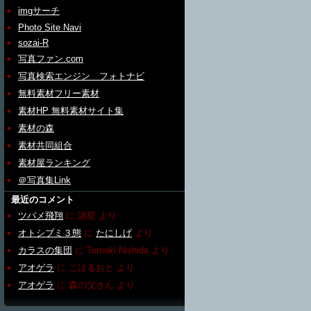
imgサーチ
Photo Site Navi
sozai-R
写真ファン.com
写真検索エンジン フォトナビ
無料素材フリー素材
素材HP 無料素材サイト集
素材の森
素材共同組合
素材屋ランキング
＠写真集Link
最近のコメント
ツバメ飛翔
に
諸星
より
オトシブミ３態
に
たにしげ
より
カラスの集団
に
Tomoki Nishida
より
アオゲラ
に
こはるおと
より
アオゲラ
に
森の父さん
より