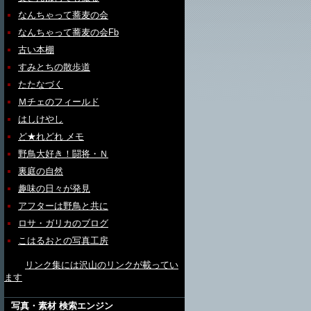
なんちゃって蕎麦の会
なんちゃって蕎麦の会Fb
古い本棚
すみとちの散歩道
たたなづく
Ｍチェのフィールド
はしけやし
ど★れどれ メモ
野鳥大好き！闘将・Ｎ
裏庭の自然
趣味の日々が発見
アフターは野鳥と共に
ロサ・ガリカのブログ
こはるおとの写真工房
リンク集には沢山のリンクが載ってい
ます
写真・素材 検索エンジン