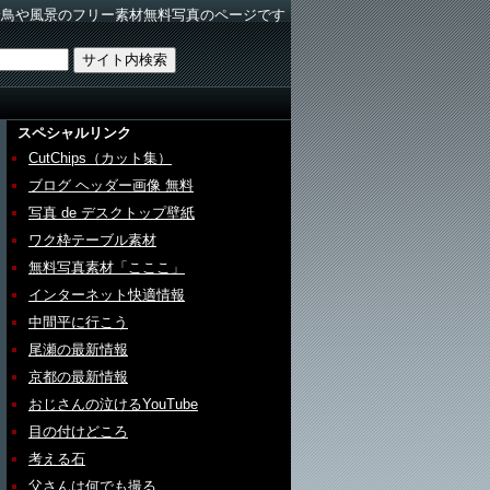
野鳥や風景のフリー素材無料写真のページです
スペシャルリンク
CutChips（カット集）
ブログ ヘッダー画像 無料
写真 de デスクトップ壁紙
ワク枠テーブル素材
無料写真素材「こここ」
インターネット快適情報
中間平に行こう
尾瀬の最新情報
京都の最新情報
おじさんの泣けるYouTube
目の付けどころ
考える石
父さんは何でも撮る