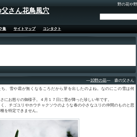
野の花や
の父さん花鳥風穴
ク集
サイトマップ
コンタクト
―
10野の花
― 森の父さん
ち、雪や霜が無くなるころだから芽を出したのよね。なのにこの雪は何
さにお怒りの御様子。４月１７日に雪が降った珍しい年です。
く、チゴユリやホウチャクソウのような春の小さなユリの仲間のものと思
が種を特定できません。