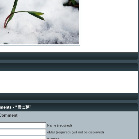
ments - “雪に芽”
 Comment
Name (required)
eMail (required) (will not be displayed)