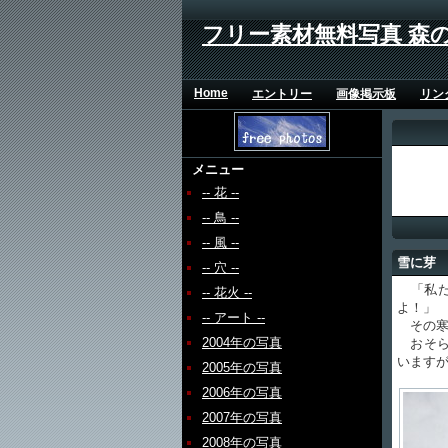
フリー素材無料写真 森
Home
エントリー
画像掲示板
リン
メニュー
-- 花 --
-- 鳥 --
-- 風 --
雪に芽
-- 穴 --
「私た
-- 花火 --
よ！」
-- アート --
その寒
2004年の写真
おそら
います
2005年の写真
2006年の写真
2007年の写真
2008年の写真