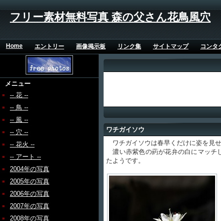
フリー素材無料写真 森の父さん花鳥風穴
Home
エントリー
画像掲示板
リンク集
サイトマップ
コンタ
メニュー
-- 花 --
-- 鳥 --
-- 風 --
ワチガイソウ
-- 穴 --
ワチガイソウは春早くだけに姿を見せ
-- 花火 --
濃い赤紫色の葯が花弁の白にマッチし
-- アート --
たようです。
2004年の写真
2005年の写真
2006年の写真
2007年の写真
2008年の写真