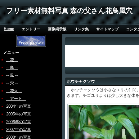
フリー素材無料写真 森の父さん花鳥風穴
Home
エントリー
画像掲示板
リンク集
サイトマップ
コンタ
メニュー
-- 花 --
-- 鳥 --
-- 風 --
ホウチャクソウ
-- 穴 --
ホウチャクソウは小さなユリの仲間。
-- 花火 --
きます。チゴユリよりは少し大きな体
-- アート --
2004年の写真
2005年の写真
2006年の写真
2007年の写真
2008年の写真