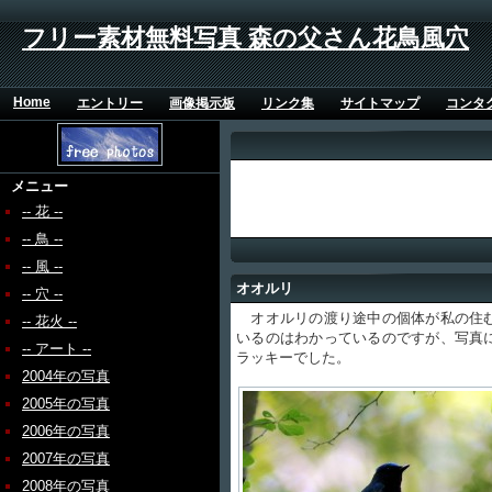
フリー素材無料写真 森の父さん花鳥風穴
Home
エントリー
画像掲示板
リンク集
サイトマップ
コンタ
メニュー
-- 花 --
-- 鳥 --
-- 風 --
オオルリ
-- 穴 --
オオルリの渡り途中の個体が私の住む
-- 花火 --
いるのはわかっているのですが、写真
-- アート --
ラッキーでした。
2004年の写真
2005年の写真
2006年の写真
2007年の写真
2008年の写真