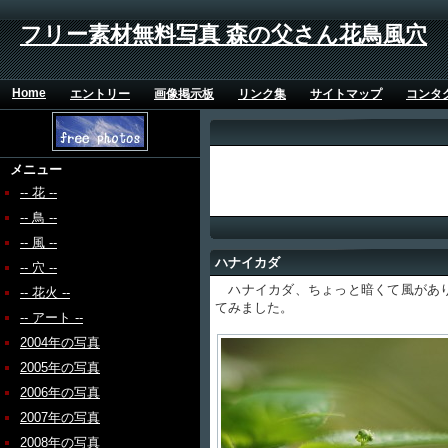
フリー素材無料写真 森の父さん花鳥風穴
Home
エントリー
画像掲示板
リンク集
サイトマップ
コンタ
メニュー
-- 花 --
-- 鳥 --
-- 風 --
ハナイカダ
-- 穴 --
ハナイカダ、ちょっと暗くて風があり
-- 花火 --
てみました。
-- アート --
2004年の写真
2005年の写真
2006年の写真
2007年の写真
2008年の写真