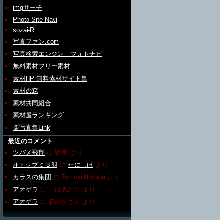
imgサーチ
Photo Site Navi
sozai-R
写真ファン.com
写真検索エンジン フォトナビ
無料素材フリー素材
素材HP 無料素材サイト集
素材の森
素材共同組合
素材屋ランキング
＠写真集Link
最近のコメント
ツバメ飛翔
に
諸星
より
オトシブミ３態
に
たにしげ
より
カラスの集団
に
Tomoki Nishida
より
アオゲラ
に
こはるおと
より
アオゲラ
に
森の父さん
より