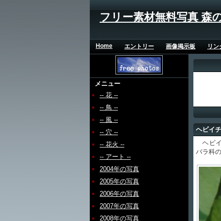
フリー素材無料写真 森
Home
エントリー
画像掲示板
リン
メニュー
-- 花 --
-- 鳥 --
-- 風 --
ヘビイ
-- 穴 --
ヘビイ
-- 花火 --
バラ科
-- アート --
2004年の写真
2005年の写真
2006年の写真
2007年の写真
2008年の写真