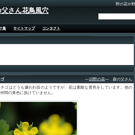
野の花や
の父さん花鳥風穴
ク集
サイトマップ
コンタクト
チゴ
―
10野の花
― 森の父さん
チゴはどうも嫌われ役のようですが、花は素敵な黄色をしています。他の
の仲間の黄色に負けていません。