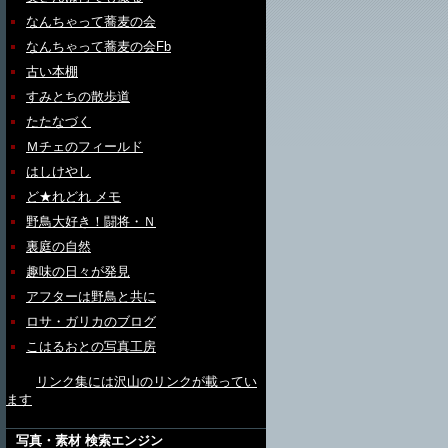
なんちゃって蕎麦の会
なんちゃって蕎麦の会Fb
古い本棚
すみとちの散歩道
たたなづく
Ｍチェのフィールド
はしけやし
ど★れどれ メモ
野鳥大好き！闘将・Ｎ
裏庭の自然
趣味の日々が発見
アフターは野鳥と共に
ロサ・ガリカのブログ
こはるおとの写真工房
リンク集には沢山のリンクが載ってい
ます
写真・素材 検索エンジン