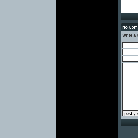
No Co
Write a