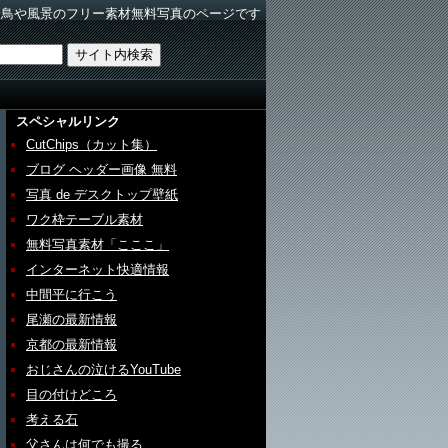
野鳥や風景のフリー素材無料写真のページです
スペシャルリンク
CutChips（カット集）
ブログ ヘッダー画像 無料
写真 de デスクトップ壁紙
ワク枠テーブル素材
無料写真素材「こここ」
インターネット快適情報
中間平に行こう
尾瀬の最新情報
京都の最新情報
おじさんの泣けるYouTube
目の付けどころ
考える石
父さんは何でも撮る