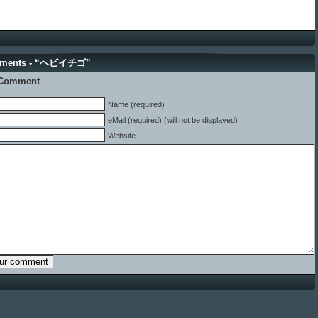
mments - “ヘビイチゴ”
 Comment
Name (required)
eMail (required) (will not be displayed)
Website