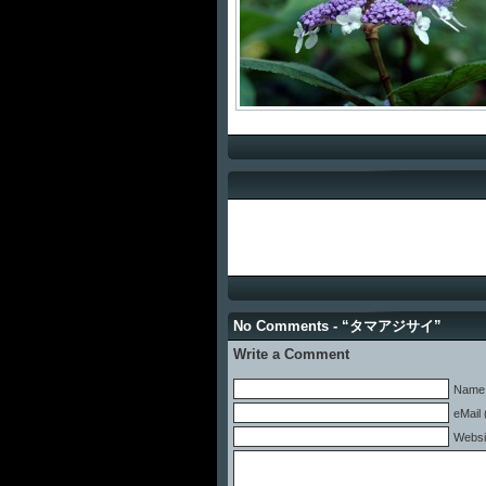
No Comments - “タマアジサイ”
Write a Comment
Name 
eMail 
Websi