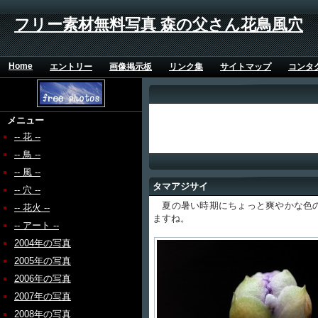
フリー素材無料写真 森の父さん花鳥風穴
Home
エントリー
画像掲示板
リンク集
サイトマップ
コンタ
メニュー
-- 花 --
-- 鳥 --
-- 風 --
タマアジサイ
-- 穴 --
夏の暑い時期にちょっと爽やかな色の
-- 花火 --
ますね。
-- アート --
2004年の写真
2005年の写真
2006年の写真
2007年の写真
2008年の写真