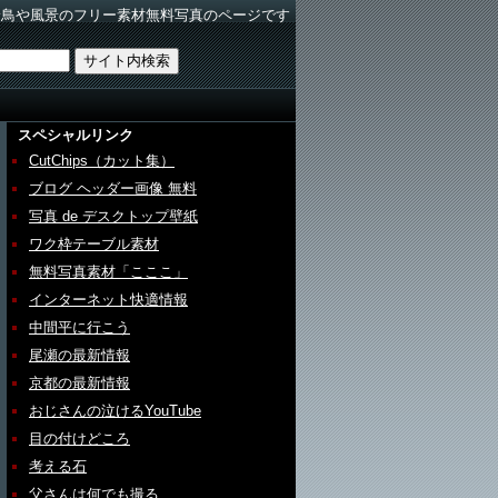
野鳥や風景のフリー素材無料写真のページです
スペシャルリンク
CutChips（カット集）
ブログ ヘッダー画像 無料
写真 de デスクトップ壁紙
ワク枠テーブル素材
無料写真素材「こここ」
インターネット快適情報
中間平に行こう
尾瀬の最新情報
京都の最新情報
おじさんの泣けるYouTube
目の付けどころ
考える石
父さんは何でも撮る