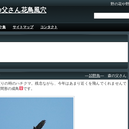
野の花や
の父さん花鳥風穴
ク集
サイトマップ
コンタクト
マ
―
10野鳥
― 森の父さん
りの時のハチクマ。残念ながら、今年はあまり近くを飛んでくれませんで
中間形の成鳥
です。