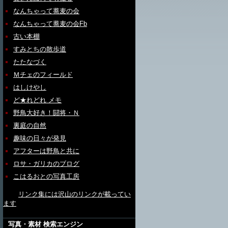
なんちゃって蕎麦の会
なんちゃって蕎麦の会Fb
古い本棚
すみとちの散歩道
たたなづく
Ｍチェのフィールド
はしけやし
ど★れどれ メモ
野鳥大好き！闘将・Ｎ
裏庭の自然
趣味の日々が発見
アフターは野鳥と共に
ロサ・ガリカのブログ
こはるおとの写真工房
リンク集には沢山のリンクが載ってい
ます
写真・素材 検索エンジン