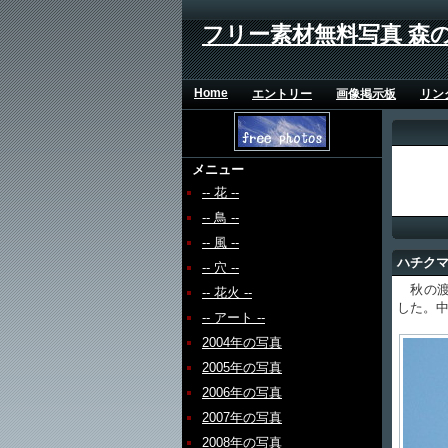
フリー素材無料写真 森
Home
エントリー
画像掲示板
リン
メニュー
-- 花 --
-- 鳥 --
-- 風 --
ハチク
-- 穴 --
秋の渡
-- 花火 --
した。
-- アート --
2004年の写真
2005年の写真
2006年の写真
2007年の写真
2008年の写真