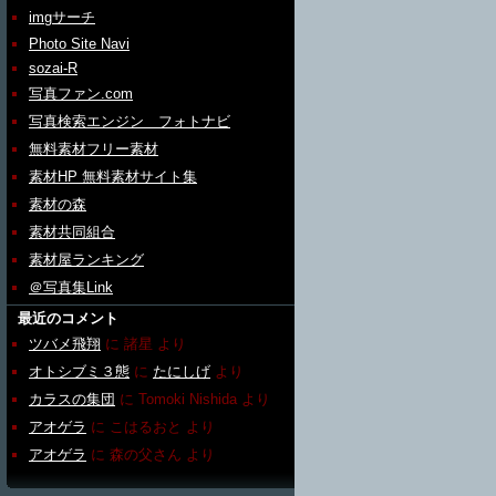
imgサーチ
Photo Site Navi
sozai-R
写真ファン.com
写真検索エンジン フォトナビ
無料素材フリー素材
素材HP 無料素材サイト集
素材の森
素材共同組合
素材屋ランキング
＠写真集Link
最近のコメント
ツバメ飛翔
に
諸星
より
オトシブミ３態
に
たにしげ
より
カラスの集団
に
Tomoki Nishida
より
アオゲラ
に
こはるおと
より
アオゲラ
に
森の父さん
より