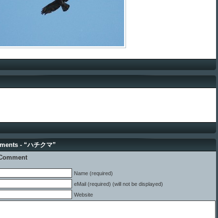
ments - “ハチクマ”
 Comment
Name (required)
eMail (required) (will not be displayed)
Website