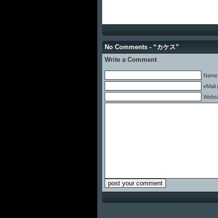
No Comments - “カケス”
Write a Comment
Name 
eMail 
Websi