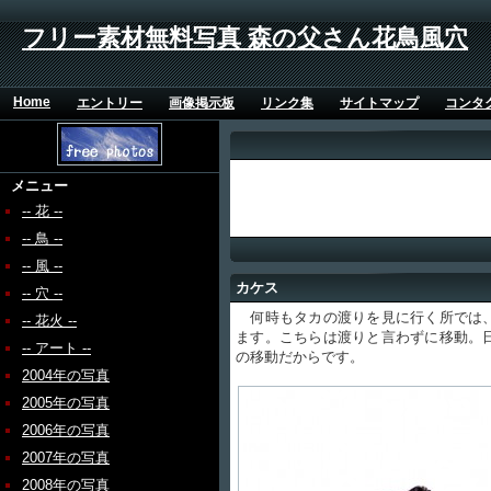
フリー素材無料写真 森の父さん花鳥風穴
Home
エントリー
画像掲示板
リンク集
サイトマップ
コンタ
メニュー
-- 花 --
-- 鳥 --
-- 風 --
カケス
-- 穴 --
何時もタカの渡りを見に行く所では、
-- 花火 --
ます。こちらは渡りと言わずに移動。
-- アート --
の移動だからです。
2004年の写真
2005年の写真
2006年の写真
2007年の写真
2008年の写真